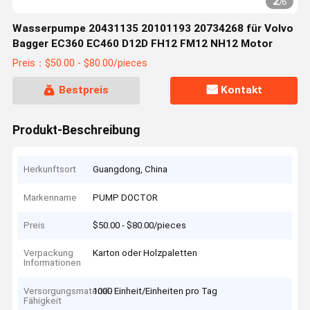
2
/
6
Wasserpumpe 20431135 20101193 20734268 für Volvo
Bagger EC360 EC460 D12D FH12 FM12 NH12 Motor
Preis：$50.00 - $80.00/pieces
Bestpreis
Kontakt
Produkt-Beschreibung
Herkunftsort
Guangdong, China
Markenname
PUMP DOCTOR
Preis
$50.00 - $80.00/pieces
Verpackung
Karton oder Holzpaletten
Informationen
Versorgungsmaterial-
1000 Einheit/Einheiten pro Tag
Fähigkeit