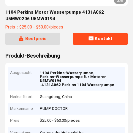
2
/
6
1104 Perkins Motor Wasserpumpe 4131A062
U5MW0206 U5MW0194
Preis：$25.00 - $50.00/pieces
Bestpreis
Kontakt
Produkt-Beschreibung
Ausgesucht
,
1104 Perkins-Wasserpumpe
Perkins-Wasserpumpe für Motoren
U5MW0194
,
4131A062 Perkins 1104 Wasserpumpe
Herkunftsort
Guangdong, China
Markenname
PUMP DOCTOR
Preis
$25.00 - $50.00/pieces
Verpackung
Karton oder Holzpaletten