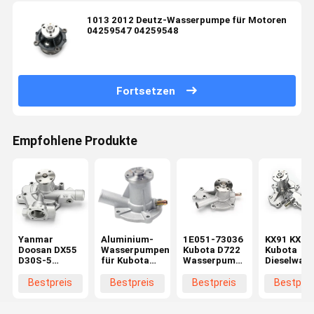
1013 2012 Deutz-Wasserpumpe für Motoren
04259547 04259548
Fortsetzen
Empfohlene Produkte
Yanmar
Aluminium-
1E051-73036
KX91 KX12
Doosan DX55
Wasserpumpenbagger
Kubota D722
Kubota
D30S-5
für Kubota
Wasserpumpe
Dieselwas
Grabenwasserpumpe
KX016 U17
für D662
1A051-73
129900-
U15 D950
D902 D782
1A051-73
Bestpreis
Bestpreis
Bestpreis
Bestprei
42020
D782
Motor 7509-
1E017-730
10102 1E051-
1E017-730
73510