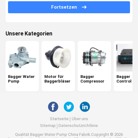
Fortsetzen
Schlauchkühlerübertragung
AC-Ansammlung des Baggerger
Unsere Kategorien
Lufttrockner für Bagger
Bagger Water
Motor für
Bagger
Bagger
Pump
Baggerbläser
Compressor
Control Pa
Startseite
Über uns
Sitemap
Datenschutzrichtlinie
Qualität
Bagger Water Pump
China Fabrik.Copyright © 2026