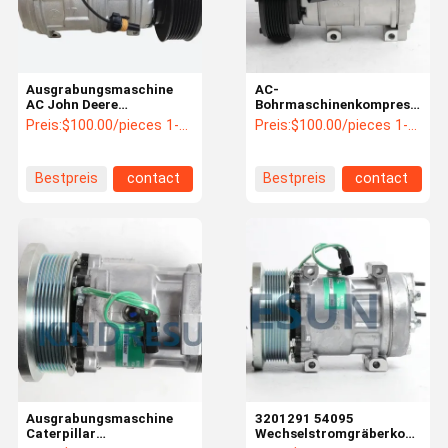
Ausgrabungsmaschine
AC-
AC John Deere
Bohrmaschinenkompressor
Dieselluftkompressor
21N9795280 für Komatsu
Preis:
$100.00/pieces 1-1 pieces
Preis:
$100.00/pieces 1-1 pieces
AH169875
6D125E 6D170
9330/9630/9630T/9530
Bestpreis
contact
Bestpreis
contact
Zu Hause
Produkte
Über Uns
Werksbesich
Tigung
Ausgrabungsmaschine
3201291 54095
Caterpillar
Wechselstromgräberkompres