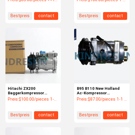
YN20M00107F2
11412631 14659238
Bestpreis
contact
Bestpreis
contact
Hitachi ZX200
B95 B110 New Holland
Baggerkompressor
Ac-Kompressor
4721999 OEM
500388059 84159489
Preis:
$100.00/pieces 1-3 pieces
Preis:
$87.00/pieces 1-1 pieces
OEM
Bestpreis
contact
Bestpreis
contact