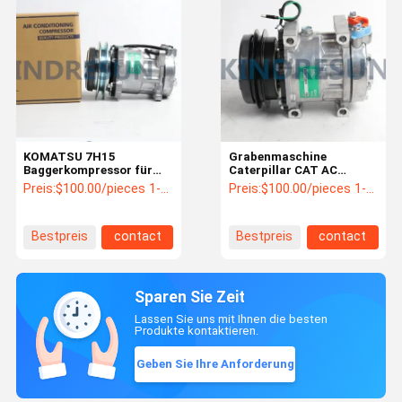
KOMATSU 7H15
Grabenmaschine
Baggerkompressor für
Caterpillar CAT AC
Klimaanlage 23B-07-
Kompressor 308C 308D
Preis:
$100.00/pieces 1-3 pieces
Preis:
$100.00/pieces 1-1 pieces
61112
314D 259-7245
Bestpreis
contact
Bestpreis
contact
Sparen Sie Zeit
Lassen Sie uns mit Ihnen die besten
Produkte kontaktieren.
Geben Sie Ihre Anforderung