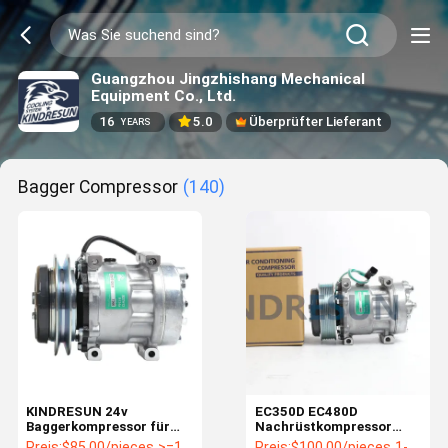
Guangzhou Jingzhishang Mechanical
Equipment Co., Ltd.
16
5.0
Überprüfter Lieferant
YEARS
Bagger Compressor
(140)
KINDRESUN 24v
EC350D EC480D
Baggerkompressor für
Nachrüstkompressor
KoBelco AC SK210-6
15082727 14518640
Preis:
$85.00/pieces >=1 pieces
Preis:
$100.00/pieces 1-3 pieces