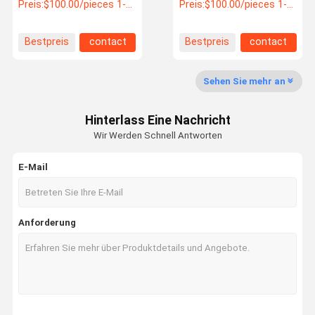
Wechselstromkompressor
für CAT OEM 4720559
Preis:
$100.00/pieces 1-1 pieces
Preis:
$100.00/pieces 1-1 pieces
372-9493 8PK 472-0559
Bestpreis
contact
Bestpreis
contact
Qualitätskon
Kontakt Mit
Bitte Um Ein
Trolle
Uns
Angebot
Sehen Sie mehr an
Bagger Water Pump
Hinterlass Eine Nachricht
Motor für Baggerbläser
Wir Werden Schnell Antworten
Bagger Compressor
E-Mail
Bagger Control Panel
Servomotor für Bagger
Anforderung
Bagger ECU
Elektronenventilator für Bagger
Kondensator für Bagger