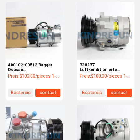
400102-00513 Bagger
730277
Doosan
Luftkonditionierte
Dieselluftkompressor
Baggerkompressor für
Preis:
$100.00/pieces 1-1 pieces
Preis:
$100.00/pieces 1-1 pieces
DX215-9C DX380-9C
HYUNDAI R55 R60 R70
DX520-9C
R80
Bestpreis
contact
Bestpreis
contact