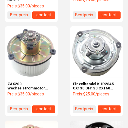
2538-6015 K1040112 für
Maschinenreparaturwerkstät
Preis:
$35.00/pieces
DX520
Elektromotor KHR2845
Bestpreis
contact
Bestpreis
contact
ZAX200
Einzelhandel KHR2845
Wechselstrommotor
CX130 SH130 CX160
4464276 4370266 für
SH200 Bläsermotor im
Preis:
$35.00/pieces
Preis:
$25.00/pieces
Baggerteile in
Einzelhandel
Maschinenreparaturwerkstätten
Bestpreis
contact
Bestpreis
contact