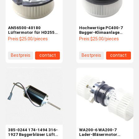
AN56500-40180
Hochwertige PC400-7
Lüftermotor für HD255
Bagger-Klimaanlage
HM300 HM400
Bläserventilator Motor
Preis:
$25.00/pieces
Preis:
$25.00/pieces
Maschinenreparaturwerkstätten
ND116340-7030 für
PC400-7
Bestpreis
contact
Bestpreis
contact
Zu Hause
Produkte
Über Uns
Werksbesich
Tigung
385-0244 174-1494 316-
WA200-6 WA200-7
1927 Baggerbläser Lüfter
Lader-Bläsermotor