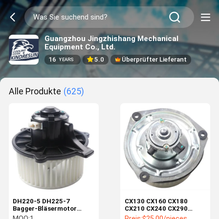
Guangzhou Jingzhishang Mechanical
Equipment Co., Ltd.
16
5.0
Überprüfter Lieferant
YEARS
Alle Produkte
(625)
DH220-5 DH225-7
CX130 CX160 CX180
Bagger-Bläsermotor
CX210 CX240 CX290
K1040112 Kondensator
CX330
MOQ:
1
Preis:
$25.00/pieces