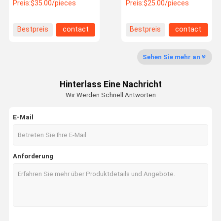
3E6392 3E-6392 3161927
AN51500-11150
Preis:
$35.00/pieces
Preis:
$25.00/pieces
3850244 BM24226
AN5150011150 und
Leistung
Bestpreis
contact
Bestpreis
contact
Qualitätskon
Kontakt Mit
Bitte Um Ein
Trolle
Uns
Angebot
Sehen Sie mehr an
Bagger Water Pump
Hinterlass Eine Nachricht
Motor für Baggerbläser
Wir Werden Schnell Antworten
Bagger Compressor
E-Mail
Bagger Control Panel
Servomotor für Bagger
Anforderung
Bagger ECU
Elektronenventilator für Bagger
Kondensator für Bagger