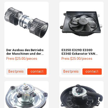
Der Ausbau des Betriebs
E325D E329D E330D
der Maschinen und der
E336D Exkavator VAN
Maschinen, die für die
MOTOR für optimale
Preis:
$25.00/pieces
Preis:
$25.00/pieces
Erstellung von Maschinen
Kühlung und
oder Geräten verwendet
Wärmeabgabe
werden, wird durch die
Bestpreis
contact
Bestpreis
contact
Anpassung der
Maschinen oder Geräte
erfolgen.