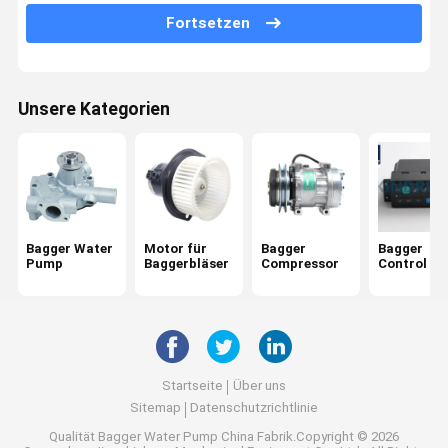
Fortsetzen
Schlauchkühlerübertragung
AC-Ansammlung des Baggerger
Unsere Kategorien
Lufttrockner für Bagger
Bagger Water
Motor für
Bagger
Bagger
Pump
Baggerbläser
Compressor
Control Pa
Startseite
Über uns
Sitemap
Datenschutzrichtlinie
Qualität
Bagger Water Pump
China Fabrik.Copyright © 2026