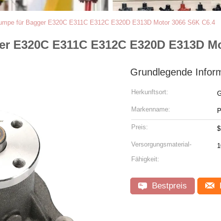
umpe für Bagger E320C E311C E312C E320D E313D Motor 3066 S6K C6.4
er E320C E311C E312C E320D E313D Mo
Grundlegende Infor
Herkunftsort:
G
Markenname:
Preis:
$
Versorgungsmaterial-
1
Fähigkeit:
Bestpreis