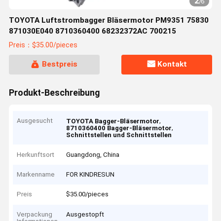
2
/
6
TOYOTA Luftstrombagger Bläsermotor PM9351 75830
871030E040 8710360400 68232372AC 700215
Preis：$35.00/pieces
Bestpreis
Kontakt
Produkt-Beschreibung
Ausgesucht
,
TOYOTA Bagger-Bläsermotor
,
8710360400 Bagger-Bläsermotor
Schnittstellen und Schnittstellen
Herkunftsort
Guangdong, China
Markenname
FOR KINDRESUN
Preis
$35.00/pieces
Verpackung
Ausgestopft