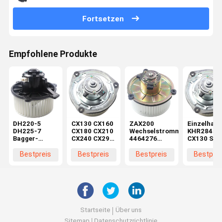
Fortsetzen
Empfohlene Produkte
DH220-5
CX130 CX160
ZAX200
Einzelhand
DH225-7
CX180 CX210
Wechselstrommotor
KHR2845
Bagger-
CX240 CX290
4464276
CX130 SH
Bläsermotor
CX330
4370266 für
CX160 SH
K1040112
Maschinenreparaturwerkstätten
Baggerteile in
Bläsermot
Bestpreis
Bestpreis
Bestpreis
Bestprei
Kondensator
Elektromotor
Maschinenreparaturwerkstä
im
2538-6015
KHR2845
Einzelhand
K1040112 für
DX520
Startseite
Über uns
Sitemap
Datenschutzrichtlinie