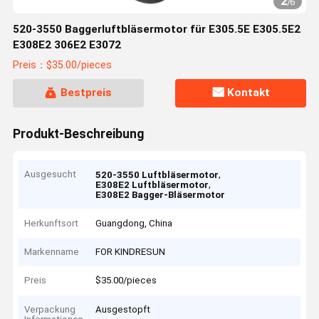
2
/
6
520-3550 Baggerluftbläsermotor für E305.5E E305.5E2
E308E2 306E2 E3072
Preis：$35.00/pieces
Bestpreis
Kontakt
Produkt-Beschreibung
Ausgesucht
,
520-3550 Luftbläsermotor
,
E308E2 Luftbläsermotor
E308E2 Bagger-Bläsermotor
Herkunftsort
Guangdong, China
Markenname
FOR KINDRESUN
Preis
$35.00/pieces
Verpackung
Ausgestopft