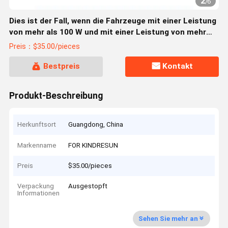
2
/
6
Dies ist der Fall, wenn die Fahrzeuge mit einer Leistung
von mehr als 100 W und mit einer Leistung von mehr
als 100 W ausgerüstet sind.
Preis：$35.00/pieces
Bestpreis
Kontakt
Produkt-Beschreibung
Herkunftsort
Guangdong, China
Markenname
FOR KINDRESUN
Preis
$35.00/pieces
Verpackung
Ausgestopft
Informationen
Sehen Sie mehr an