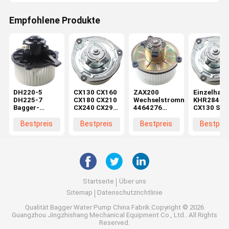
Empfohlene Produkte
DH220-5
CX130 CX160
ZAX200
Einzelhand
DH225-7
CX180 CX210
Wechselstrommotor
KHR2845
Bagger-
CX240 CX290
4464276
CX130 SH
Bläsermotor
CX330
4370266 für
CX160 SH
K1040112
Maschinenreparaturwerkstätten
Baggerteile in
Bläsermot
Bestpreis
Bestpreis
Bestpreis
Bestprei
Kondensator
Elektromotor
Maschinenreparaturwerkstä
im
2538-6015
KHR2845
Einzelhand
K1040112 für
DX520
Startseite
Über uns
Sitemap
Datenschutzrichtlinie
Qualität
Bagger Water Pump
China Fabrik.Copyright © 2026
Guangzhou Jingzhishang Mechanical Equipment Co., Ltd.. All Rights
Reserved.