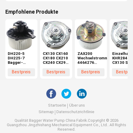
Empfohlene Produkte
DH220-5
CX130 CX160
ZAX200
Einzelhand
DH225-7
CX180 CX210
Wechselstrommotor
KHR2845
Bagger-
CX240 CX290
4464276
CX130 SH
Bläsermotor
CX330
4370266 für
CX160 SH
K1040112
Maschinenreparaturwerkstätten
Baggerteile in
Bläsermot
Bestpreis
Bestpreis
Bestpreis
Bestprei
Kondensator
Elektromotor
Maschinenreparaturwerkstä
im
2538-6015
KHR2845
Einzelhand
K1040112 für
DX520
Startseite
Über uns
Sitemap
Datenschutzrichtlinie
Qualität
Bagger Water Pump
China Fabrik.Copyright © 2026
Guangzhou Jingzhishang Mechanical Equipment Co., Ltd.. All Rights
Reserved.