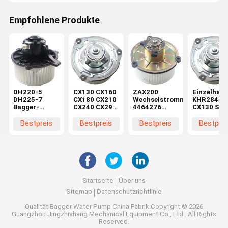
Empfohlene Produkte
DH220-5
CX130 CX160
ZAX200
Einzelhand
DH225-7
CX180 CX210
Wechselstrommotor
KHR2845
Bagger-
CX240 CX290
4464276
CX130 SH
Bläsermotor
CX330
4370266 für
CX160 SH
K1040112
Maschinenreparaturwerkstätten
Baggerteile in
Bläsermot
Bestpreis
Bestpreis
Bestpreis
Bestprei
Kondensator
Elektromotor
Maschinenreparaturwerkstä
im
2538-6015
KHR2845
Einzelhand
K1040112 für
DX520
Startseite
Über uns
Sitemap
Datenschutzrichtlinie
Qualität
Bagger Water Pump
China Fabrik.Copyright © 2026
Guangzhou Jingzhishang Mechanical Equipment Co., Ltd.. All Rights
Reserved.