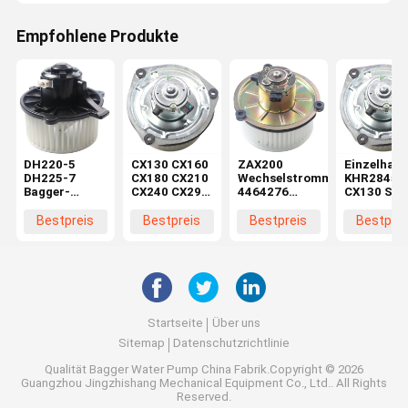
Empfohlene Produkte
DH220-5
CX130 CX160
ZAX200
Einzelhand
DH225-7
CX180 CX210
Wechselstrommotor
KHR2845
Bagger-
CX240 CX290
4464276
CX130 SH
Bläsermotor
CX330
4370266 für
CX160 SH
K1040112
Maschinenreparaturwerkstätten
Baggerteile in
Bläsermot
Bestpreis
Bestpreis
Bestpreis
Bestprei
Kondensator
Elektromotor
Maschinenreparaturwerkstä
im
2538-6015
KHR2845
Einzelhand
K1040112 für
DX520
Startseite
Über uns
Sitemap
Datenschutzrichtlinie
Qualität
Bagger Water Pump
China Fabrik.Copyright © 2026
Guangzhou Jingzhishang Mechanical Equipment Co., Ltd.. All Rights
Reserved.