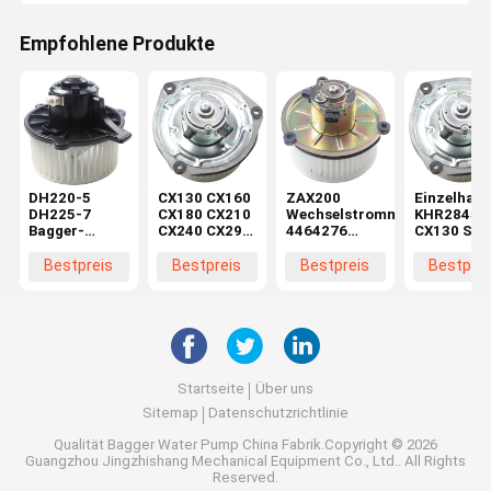
Empfohlene Produkte
DH220-5
CX130 CX160
ZAX200
Einzelhand
DH225-7
CX180 CX210
Wechselstrommotor
KHR2845
Bagger-
CX240 CX290
4464276
CX130 SH
Bläsermotor
CX330
4370266 für
CX160 SH
K1040112
Maschinenreparaturwerkstätten
Baggerteile in
Bläsermot
Bestpreis
Bestpreis
Bestpreis
Bestprei
Kondensator
Elektromotor
Maschinenreparaturwerkstä
im
2538-6015
KHR2845
Einzelhand
K1040112 für
DX520
Startseite
Über uns
Sitemap
Datenschutzrichtlinie
Qualität
Bagger Water Pump
China Fabrik.Copyright © 2026
Guangzhou Jingzhishang Mechanical Equipment Co., Ltd.. All Rights
Reserved.