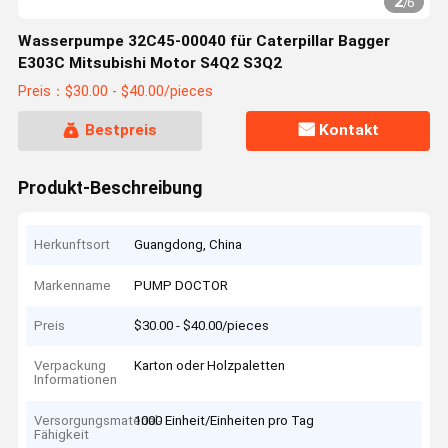
2
/
6
Wasserpumpe 32C45-00040 für Caterpillar Bagger
E303C Mitsubishi Motor S4Q2 S3Q2
Preis：$30.00 - $40.00/pieces
Bestpreis
Kontakt
Produkt-Beschreibung
Herkunftsort
Guangdong, China
Markenname
PUMP DOCTOR
Preis
$30.00 - $40.00/pieces
Verpackung
Karton oder Holzpaletten
Informationen
Versorgungsmaterial-
1000 Einheit/Einheiten pro Tag
Fähigkeit