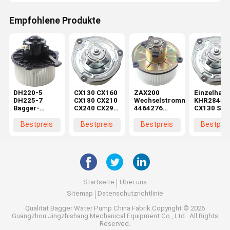
Empfohlene Produkte
DH220-5
CX130 CX160
ZAX200
Einzelhand
DH225-7
CX180 CX210
Wechselstrommotor
KHR2845
Bagger-
CX240 CX290
4464276
CX130 SH
Bläsermotor
CX330
4370266 für
CX160 SH
K1040112
Maschinenreparaturwerkstätten
Baggerteile in
Bläsermot
Bestpreis
Bestpreis
Bestpreis
Bestprei
Kondensator
Elektromotor
Maschinenreparaturwerkstä
im
2538-6015
KHR2845
Einzelhand
K1040112 für
DX520
Startseite
Über uns
Sitemap
Datenschutzrichtlinie
Qualität
Bagger Water Pump
China Fabrik.Copyright © 2026
Guangzhou Jingzhishang Mechanical Equipment Co., Ltd.. All Rights
Reserved.