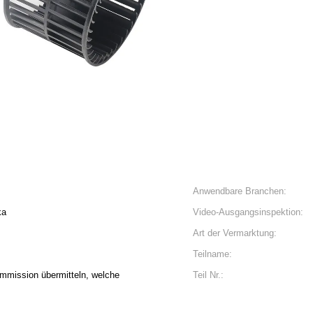
Anwendbare Branchen:
ka
Video-Ausgangsinspektion:
Art der Vermarktung:
Teilname:
mmission übermitteln, welche
Teil Nr.: