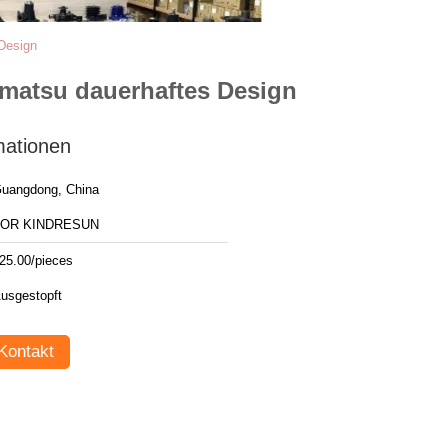
Design
matsu dauerhaftes Design
mationen
uangdong, China
FOR KINDRESUN
25.00/pieces
usgestopft
Kontakt