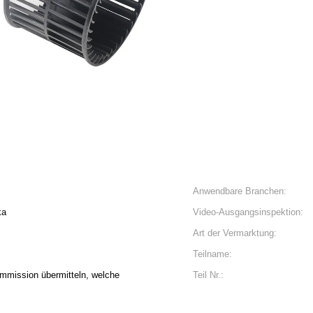
Anwendbare Branchen:
ka
Video-Ausgangsinspektion:
Art der Vermarktung:
Teilname:
mmission übermitteln, welche
Teil Nr.: