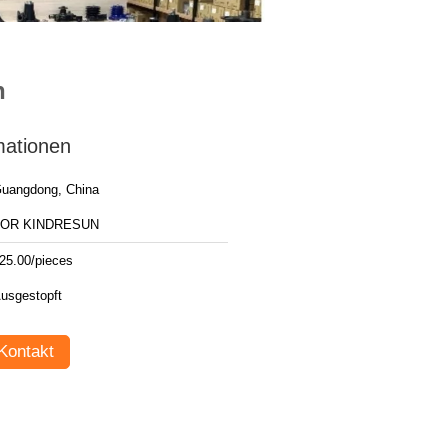
n
mationen
uangdong, China
FOR KINDRESUN
25.00/pieces
usgestopft
Kontakt