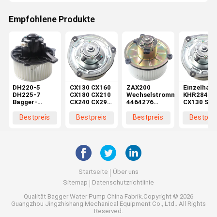
Empfohlene Produkte
DH220-5
CX130 CX160
ZAX200
Einzelhand
DH225-7
CX180 CX210
Wechselstrommotor
KHR2845
Bagger-
CX240 CX290
4464276
CX130 SH
Bläsermotor
CX330
4370266 für
CX160 SH
K1040112
Maschinenreparaturwerkstätten
Baggerteile in
Bläsermot
Bestpreis
Bestpreis
Bestpreis
Bestprei
Kondensator
Elektromotor
Maschinenreparaturwerkstä
im
2538-6015
KHR2845
Einzelhand
K1040112 für
DX520
Startseite
Über uns
Sitemap
Datenschutzrichtlinie
Qualität
Bagger Water Pump
China Fabrik.Copyright © 2026
Guangzhou Jingzhishang Mechanical Equipment Co., Ltd.. All Rights
Reserved.