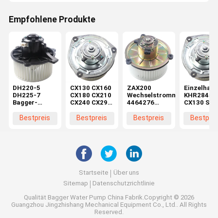
Empfohlene Produkte
DH220-5
CX130 CX160
ZAX200
Einzelhand
DH225-7
CX180 CX210
Wechselstrommotor
KHR2845
Bagger-
CX240 CX290
4464276
CX130 SH
Bläsermotor
CX330
4370266 für
CX160 SH
K1040112
Maschinenreparaturwerkstätten
Baggerteile in
Bläsermot
Bestpreis
Bestpreis
Bestpreis
Bestprei
Kondensator
Elektromotor
Maschinenreparaturwerkstä
im
2538-6015
KHR2845
Einzelhand
K1040112 für
DX520
Startseite
Über uns
Sitemap
Datenschutzrichtlinie
Qualität
Bagger Water Pump
China Fabrik.Copyright © 2026
Guangzhou Jingzhishang Mechanical Equipment Co., Ltd.. All Rights
Reserved.