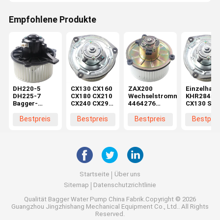
Empfohlene Produkte
DH220-5
CX130 CX160
ZAX200
Einzelhand
DH225-7
CX180 CX210
Wechselstrommotor
KHR2845
Bagger-
CX240 CX290
4464276
CX130 SH
Bläsermotor
CX330
4370266 für
CX160 SH
K1040112
Maschinenreparaturwerkstätten
Baggerteile in
Bläsermot
Bestpreis
Bestpreis
Bestpreis
Bestprei
Kondensator
Elektromotor
Maschinenreparaturwerkstä
im
2538-6015
KHR2845
Einzelhand
K1040112 für
DX520
Startseite
Über uns
Sitemap
Datenschutzrichtlinie
Qualität
Bagger Water Pump
China Fabrik.Copyright © 2026
Guangzhou Jingzhishang Mechanical Equipment Co., Ltd.. All Rights
Reserved.