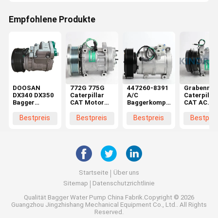
Empfohlene Produkte
DOOSAN
772G 775G
447260-8391
Grabenmas
DX340 DX350
Caterpillar
A/C
Caterpillar
Bagger
CAT Motor
Baggerkompressor
CAT AC
Wechselstromkompressor
Luftkompressor
259-7243 für
Kompresso
Nachschubkompressor
Teile 582-
die
308C 308D
Bestpreis
Bestpreis
Bestpreis
Bestprei
5276
Caterpillar
314D 259-
325D 336D
7245
E330D
Startseite
Über uns
Sitemap
Datenschutzrichtlinie
Qualität
Bagger Water Pump
China Fabrik.Copyright © 2026
Guangzhou Jingzhishang Mechanical Equipment Co., Ltd.. All Rights
Reserved.