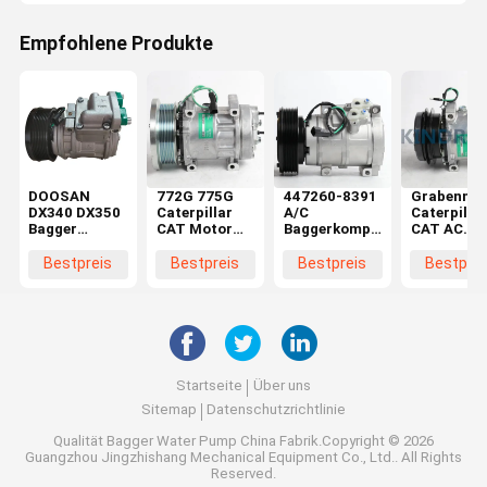
Empfohlene Produkte
DOOSAN
772G 775G
447260-8391
Grabenmas
DX340 DX350
Caterpillar
A/C
Caterpillar
Bagger
CAT Motor
Baggerkompressor
CAT AC
Wechselstromkompressor
Luftkompressor
259-7243 für
Kompresso
Nachschubkompressor
Teile 582-
die
308C 308D
Bestpreis
Bestpreis
Bestpreis
Bestprei
5276
Caterpillar
314D 259-
325D 336D
7245
E330D
Startseite
Über uns
Sitemap
Datenschutzrichtlinie
Qualität
Bagger Water Pump
China Fabrik.Copyright © 2026
Guangzhou Jingzhishang Mechanical Equipment Co., Ltd.. All Rights
Reserved.