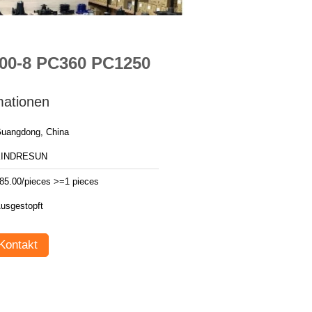
200-8 PC360 PC1250
mationen
uangdong, China
KINDRESUN
85.00/pieces >=1 pieces
usgestopft
Kontakt