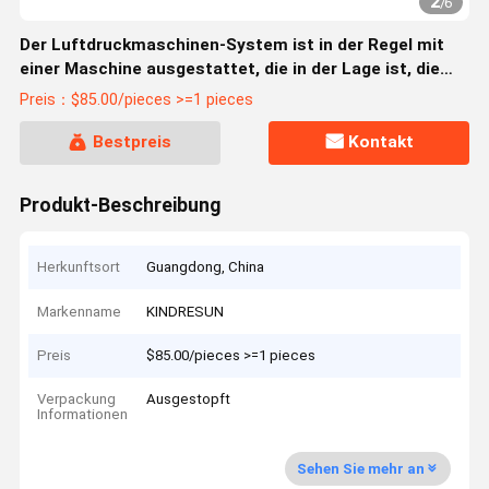
2
/
6
Der Luftdruckmaschinen-System ist in der Regel mit
einer Maschine ausgestattet, die in der Lage ist, die
Maschine zu bewegen.
Preis：$85.00/pieces >=1 pieces
Bestpreis
Kontakt
Produkt-Beschreibung
Herkunftsort
Guangdong, China
Markenname
KINDRESUN
Preis
$85.00/pieces >=1 pieces
Verpackung
Ausgestopft
Informationen
Sehen Sie mehr an