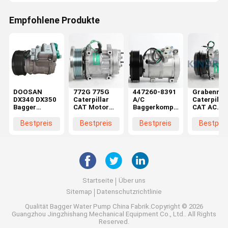
Empfohlene Produkte
DOOSAN
772G 775G
447260-8391
Grabenmas
DX340 DX350
Caterpillar
A/C
Caterpillar
Bagger
CAT Motor
Baggerkompressor
CAT AC
Wechselstromkompressor
Luftkompressor
259-7243 für
Kompresso
Nachschubkompressor
Teile 582-
die
308C 308D
Bestpreis
Bestpreis
Bestpreis
Bestprei
5276
Caterpillar
314D 259-
325D 336D
7245
E330D
Startseite
Über uns
Sitemap
Datenschutzrichtlinie
Qualität
Bagger Water Pump
China Fabrik.Copyright © 2026
Guangzhou Jingzhishang Mechanical Equipment Co., Ltd.. All Rights
Reserved.