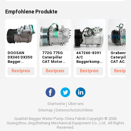
Empfohlene Produkte
DOOSAN
772G 775G
447260-8391
Grabenmas
DX340 DX350
Caterpillar
A/C
Caterpillar
Bagger
CAT Motor
Baggerkompressor
CAT AC
Wechselstromkompressor
Luftkompressor
259-7243 für
Kompresso
Nachschubkompressor
Teile 582-
die
308C 308D
Bestpreis
Bestpreis
Bestpreis
Bestprei
5276
Caterpillar
314D 259-
325D 336D
7245
E330D
Startseite
Über uns
Sitemap
Datenschutzrichtlinie
Qualität
Bagger Water Pump
China Fabrik.Copyright © 2026
Guangzhou Jingzhishang Mechanical Equipment Co., Ltd.. All Rights
Reserved.