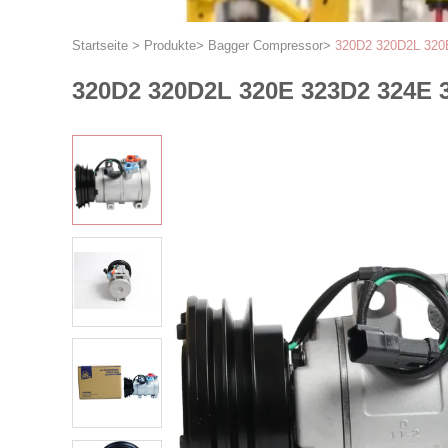
Startseite
>
Produkte
>
Bagger Compressor
>
320D2 320D2L 320E
320D2 320D2L 320E 323D2 324E 3