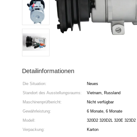
Detailinformationen
Die Situation:
Neues
Standort des Ausstellungsraums:
Vietnam, Russland
Maschinenprüfbericht:
Nicht verfügbar
Gewährleistung:
6 Monate, 6 Monate
Modell:
320D2 320D2L 320E 323D2
Verpackung:
Karton