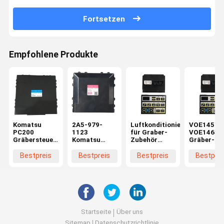
Fortsetzen
Empfohlene Produkte
Komatsu
2A5-979-
Luftkonditionierungsgerät
VOE14590
PC200
1123
für Graber-
VOE14631
Gräbersteuerung
Komatsu
Zubehör
Gräber-
17A-979-
PC210
Steuerung
Steuerungs
3180 20Y-
Steuerungsanlage
Monitor-
Zubehör fü
Bestpreis
Bestpreis
Bestpreis
Bestprei
810-1231
für Bagger
Panel
Volve EC2
177300-8760
177300-8892
VOE14697658
Für Volvo
EC330 EC180
Startseite
Über uns
Sitemap
Datenschutzrichtlinie