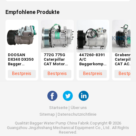
Empfohlene Produkte
DOOSAN
772G 775G
447260-8391
Grabenmas
DX340 DX350
Caterpillar
A/C
Caterpillar
Bagger
CAT Motor
Baggerkompressor
CAT AC
Wechselstromkompressor
Luftkompressor
259-7243 für
Kompresso
Nachschubkompressor
Teile 582-
die
308C 308D
Bestpreis
Bestpreis
Bestpreis
Bestprei
5276
Caterpillar
314D 259-
325D 336D
7245
E330D
Startseite
Über uns
Sitemap
Datenschutzrichtlinie
Qualität
Bagger Water Pump
China Fabrik.Copyright © 2026
Guangzhou Jingzhishang Mechanical Equipment Co., Ltd.. All Rights
Reserved.