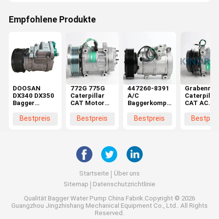
Empfohlene Produkte
DOOSAN
772G 775G
447260-8391
Grabenmas
DX340 DX350
Caterpillar
A/C
Caterpillar
Bagger
CAT Motor
Baggerkompressor
CAT AC
Wechselstromkompressor
Luftkompressor
259-7243 für
Kompresso
Nachschubkompressor
Teile 582-
die
308C 308D
Bestpreis
Bestpreis
Bestpreis
Bestprei
5276
Caterpillar
314D 259-
325D 336D
7245
E330D
Startseite
Über uns
Sitemap
Datenschutzrichtlinie
Qualität
Bagger Water Pump
China Fabrik.Copyright © 2026
Guangzhou Jingzhishang Mechanical Equipment Co., Ltd.. All Rights
Reserved.