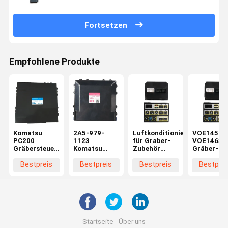
Fortsetzen
Empfohlene Produkte
Komatsu
2A5-979-
Luftkonditionierungsgerät
VOE14590
PC200
1123
für Graber-
VOE14631
Gräbersteuerung
Komatsu
Zubehör
Gräber-
17A-979-
PC210
Steuerung
Steuerungs
3180 20Y-
Steuerungsanlage
Monitor-
Zubehör fü
Bestpreis
Bestpreis
Bestpreis
Bestprei
810-1231
für Bagger
Panel
Volve EC2
177300-8760
177300-8892
VOE14697658
Für Volvo
EC330 EC180
Startseite
Über uns