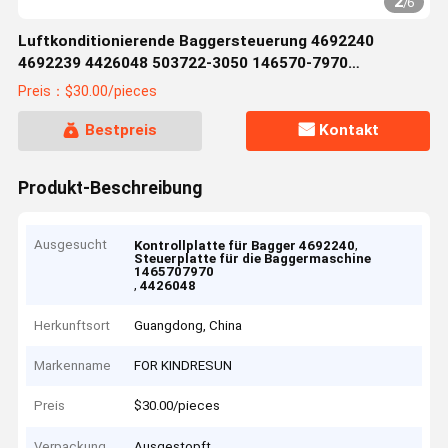
2
/
6
Luftkonditionierende Baggersteuerung 4692240
4692239 4426048 503722-3050 146570-7970
1465707970 51586-17880 5158617880
Preis：$30.00/pieces
Bestpreis
Kontakt
Produkt-Beschreibung
Ausgesucht
,
Kontrollplatte für Bagger 4692240
Steuerplatte für die Baggermaschine
1465707970
,
4426048
Herkunftsort
Guangdong, China
Markenname
FOR KINDRESUN
Preis
$30.00/pieces
Verpackung
Ausgestopft