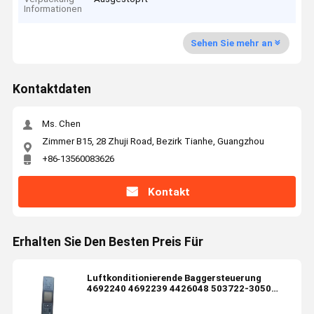
Informationen
Sehen Sie mehr an
Kontaktdaten
Ms. Chen
Zimmer B15, 28 Zhuji Road, Bezirk Tianhe, Guangzhou
+86-13560083626
Kontakt
Erhalten Sie Den Besten Preis Für
Luftkonditionierende Baggersteuerung
4692240 4692239 4426048 503722-3050
146570-7970 1465707970 51586-17880
5158617880