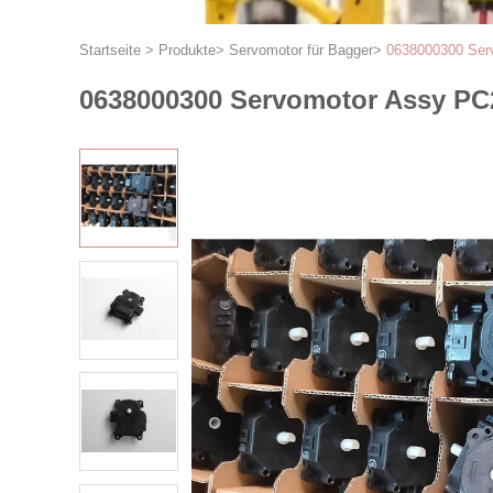
Startseite
>
Produkte
>
Servomotor für Bagger
>
0638000300 Serv
0638000300 Servomotor Assy PC2