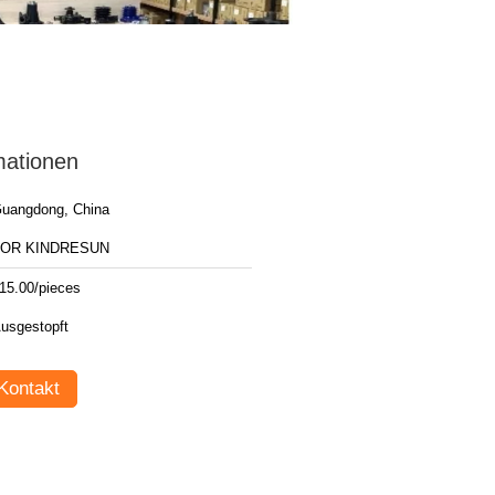
mationen
uangdong, China
FOR KINDRESUN
15.00/pieces
usgestopft
Kontakt