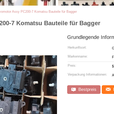
omotor Assy PC200-7 Komatsu Bauteile für Bagger
00-7 Komatsu Bauteile für Bagger
Grundlegende Infor
Herkunftsort:
G
Markenname:
Preis:
$
Verpackung Informationen:
A
Bestpreis