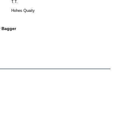
T.T.
Hohes Quaity
r Bagger